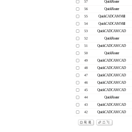
QuickRouter
57
QuickRouter
56
QuickCADCAM Mill
55
QuickCADCAM Mill
54
QuickCADCAM CAD
53
QuickRouter
52
QuickCADCAM CAD
51
QuickRouter
50
QuickCADCAM CAD
49
QuickCADCAM CAD
48
QuickCADCAM CAD
47
QuickCADCAM CAD
46
QuickCADCAM CAD
45
QuickRouter
44
QuickCADCAM CAD
43
QuickCADCAM CAD
42