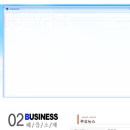
main news
주요뉴스