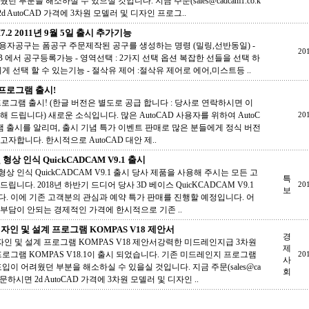
던 부분을 해소하실 수 있으실 것입니다. 지금 주문(sales@cadcam1.co.k
d AutoCAD 가격에 3차원 모델러 및 디자인 프로그..
M7.2 2011년 9월 5일 출시 추가기능
 사용자공구는 폼공구 주문제작된 공구를 생성하는 명령 (밀링,선반동일) -
20
DB 에서 공구등록가능 - 영역선택 : 2가지 선택 옵션 복잡한 선들을 선택 하
게 선택 할 수 있는기능 - 절삭유 제어 :절삭유 제어로 에어,미스트등 ..
 프로그램 출시!
 프로그램 출시! (한글 버전은 별도로 공급 합니다 : 당사로 연락하시면 이
 드립니다) 새로운 소식입니다. 많은 AutoCAD 사용자를 위하여 AutoC
20
램 출시를 알리며, 출시 기념 특가 이벤트 판매로 많은 분들에게 정식 버전
자합니다. 한시적으로 AutoCAD 대안 제..
형상 인식 QuickCADCAM V9.1 출시
형상 인식 QuickCADCAM V9.1 출시 당사 제품을 사용해 주시는 모든 고
특
립니다. 2018년 하반기 드디어 당사 3D 베이스 QuicKCADCAM V9.1
20
보
. 이에 기존 고객분의 관심과 예약 특가 판매를 진행할 예정입니다. 어
부담이 안되는 경제적인 가격에 한시적으로 기존 ..
자인 및 설계 프로그램 KOMPAS V18 제안서
경
자인 및 설계 프로그램 KOMPAS V18 제안서강력한 미드레인지급 3차원
제
프로그램 KOMPAS V18.1이 출시 되었습니다. 기존 미드레인지 프로그램
20
사
입이 어려웠던 부분을 해소하실 수 있을실 것입니다. 지금 주문(sales@ca
회
로 주문하시면 2d AutoCAD 가격에 3차원 모델러 및 디자인 ..