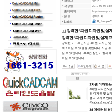
ㆍ
작성자
관리자
ㆍ
작성일
2010-02-06 08:
ㆍ
홈페이지
http://www.qui
ㆍ
분 류
경제사회
H_KompasV1
ㆍ
Link#1
강력한 3차원 디자인 및 설계
강력한 3차원 디자인 및 설계 프
강력한 미드레인지급 3차원 디자인 및 
해소하실 수 있을실 것입니다. 지금 주문(sa
실 수 있습니다. 2020년 상반기 한
하실 수 있습니다.
3차원 디자인&설
3차원 디자인&설계
원 디자인 및 설계
램의 고가로 인해 
@cadcam1.co.
3d 데이터의 뷰어