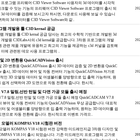
프로그램 프리웨어 C3D Viewer Software 사용자의 3d 데이터를 시각적
할 수 잇는 기능의 프리웨어 C3D Viewer Software 프로그램이 출시 되
20
 3d 데이터를 검증해 보시고자 하시면, 다운로드 사용해 보실 수 있습니
의 3d 데이터를 C3D Viewer Software와 같..
램 개발용 툴 C3D kernal 공급
램 개발용 툴 C3D kernal 공급 당사는 최고의 수학적 기반으로 개발된 3d
개발용 C3DLabs사의 c3d kernal을 공급합니다. 3차원 프로그램의 개발
20
원 관련 제품 개발에 유용하고 최고의 기능을 제공하는 c3d 커널을 검토해
 이에 관련된 데모 사용 프로그램의 ..
 2D 변환용 QuickCADVision 출시
2D 변환용 QuickCADVision 출시 3D 데이터 검증 및 2D 변환용 QuickC
tware 출시, 3D 데이터 뷰어 및 자동 컨버터 기능의 QuickCADVision 저가로
20
적인 3D 모델링 데이터 및 어셈블리를 양방향으로 입.출력 가능하며, 원
 쉽게 선택하여 2D 도면으로 자동 전환해 줍니다. 한시적..
M V7.8 밀링,선반 턴밀 및 다면 가공 모듈 출시 예정
 V7.8 밀링,선반 턴밀 및 다면 가공 모듈 출시 예정 QuickCADCAM V7.8
터 뷰어 및 자동 컨버터 기능의 QuickCADVision 무상 공급합니다. 대표적
20
데이터 및 어셈블리를 양방향으로 입.출력 가능하며, 원하는 3D 데이터를 쉽
 도면으로 자동 전환해 줍니다. 한시적으로 이벤트 가격으..
 모델러 KOMPAS V18 시험판 버전
모델러 KOMPAS V18 시험판 버전 강력한 미드레인지급 3차원 디자인 및
OMPAS V18.1이 출시 되었습니다. 기존 미드레인지 프로그램의 고가로
20