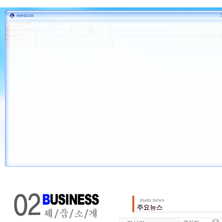
main news
주요뉴스