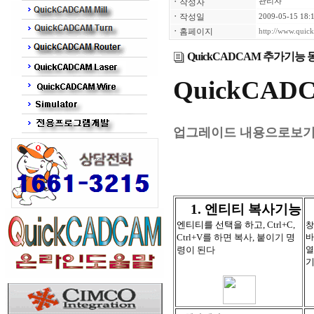
ㆍ
작성자
관리자
ㆍ
작성일
2009-05-15 18:
ㆍ
홈페이지
http://www.qui
QuickCADCAM 추가기능
QuickCA
업그레이드 내용으로보
1. 엔티티 복사기능
엔티티를 선택을 하고
,
Ctrl+C,
창
Ctrl+V를 하면 복사, 붙이기 명
바
령이 된다
열