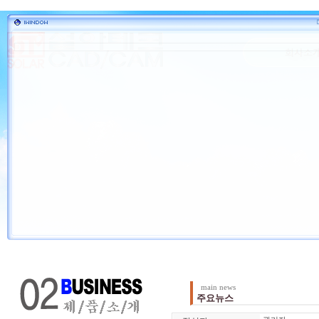
main news
주요뉴스