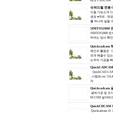
테크 CADCAM
슈퍼드릴 전용 C
드릴 기능소개 
생성 ●차트 : 좌
를 하나씩 넣을 수 
SIMTOS2008
SIMTOS2008
하여는 당사 확
Quickcadca
체인의 활용은 Q
르게 해줄수 있
는주어 가공을 빠
QuickCADCA
QuickCAD-CAM S
_시험판.exe 11
자
Quickcadc
글씨가공 및 조각가공
M.COM 설아테
QuickCDCAM S
Quickcadca