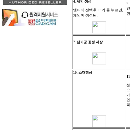
4. 체인 생성
5
엔티티 선택후 F3키 를 누르면,
한
체인이 생성됨.
7. 캠가공 공정 저장
10. 소재형상
1
선
으
가
인
택