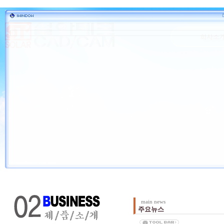
main news
주요뉴스