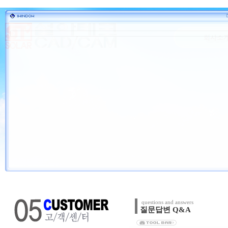
questions and answers
질문답변 Q&A