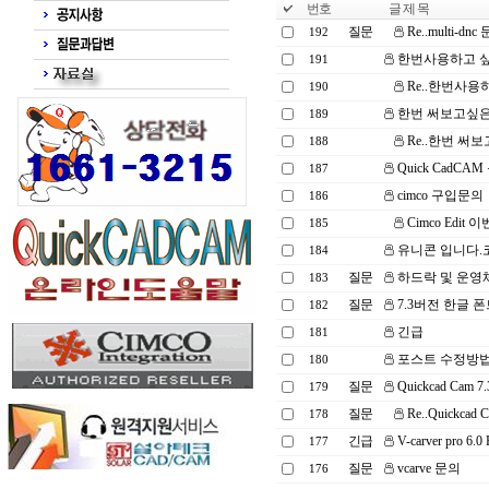
번호
글 제 목
질문
Re..multi-dnc
192
한번사용하고 
191
Re..한번사용
190
한번 써보고싶은
189
Re..한번 써
188
Quick CadCA
187
cimco 구입문의
186
Cimco Edit
185
유니콘 입니다.
184
질문
하드락 및 운영
183
질문
7.3버전 한글 
182
긴급
181
포스트 수정방
180
질문
Quickcad Ca
179
질문
Re..Quickc
178
긴급
V-carver pro
177
질문
vcarve 문의
176