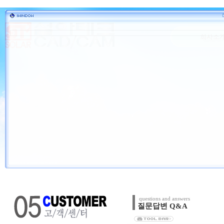
questions and answers
질문답변 Q&A