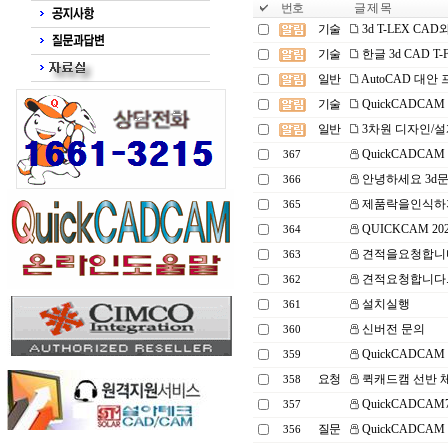
번호
글 제 목
기술
3d T-LEX CA
기술
한글 3d CAD 
일반
AutoCAD 대안
기술
QuickCADCAM
일반
3차원 디자인/설계
QuickCADCA
367
안녕하세요 3d
366
제품락을인식하
365
QUICKCAM 2
364
견적을요청합니
363
견적요청합니다
362
설치실행
361
신버전 문의
360
QuickCADCA
359
요청
퀵캐드캠 선반 
358
QuickCADCAM
357
질문
QuickCADCA
356